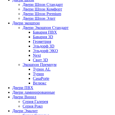
Двери Шпон Стандарт
Двери Шпон Комфорт
Двери Шпон Premium
Двери Шпон Элит
Двери экошпон
Двери Экошпон Стандарт
Бавария ПВХ
Бавария 3D
Геометрия
Эльдорф 3D
Эльдорф ЭКО
Next
Свит 3D
Экошпон Премиум
Турин AL
Турин
CasaPorte
Велюкс
Двери ПВХ
Двери ламинированные
Двери Винил
Серия Галерея
Серия Роял
Двери Эмалит