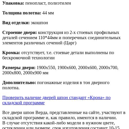
Упаковка:
пенопласт, полиэтилен
Толщина полотна:
44 мм
Вид отделки:
экошпон
Строение двери:
конструкция из 2-х стоевых профильных
деталей сечением 110*44мм и поперечных соединительных
элементов различных сечений (Царг)
Кромка:
отсутствует, т.е. стоевые детали выполнены по
бескромочной технологии
Размеры двери:
1900x550, 1900x600, 2000x600, 2000x700,
2000x800, 2000x900 мм
Дополнительно:
погонажные изделия в тон дверного
полотна.
Проверить наличие дверей шпон стандарт «Крона» по
складской программе
Все двери шпон Верда, представленные на сайте, участвуют в
складской программе и, как правило, имеются в наличии.
В случае отсутствия какой-либо модели в нужном цвете,
остеклении или размере, срок изготовления составит 10-15