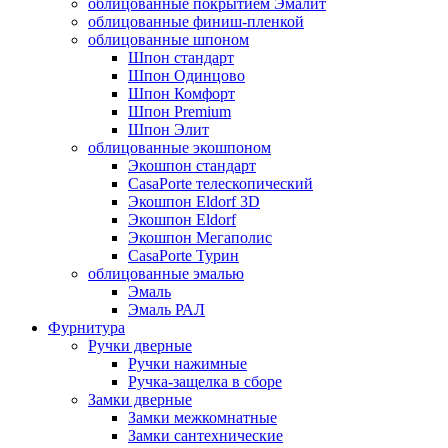
облицованные покрытием Эмалит
облицованные финиш-пленкой
облицованные шпоном
Шпон стандарт
Шпон Одинцово
Шпон Комфорт
Шпон Premium
Шпон Элит
облицованные экошпоном
Экошпон стандарт
CasaPorte телескопический
Экошпон Eldorf 3D
Экошпон Eldorf
Экошпон Мегаполис
CasaPorte Турин
облицованные эмалью
Эмаль
Эмаль РАЛ
Фурнитура
Ручки дверные
Ручки нажимные
Ручка-защелка в сборе
Замки дверные
Замки межкомнатные
Замки сантехнические