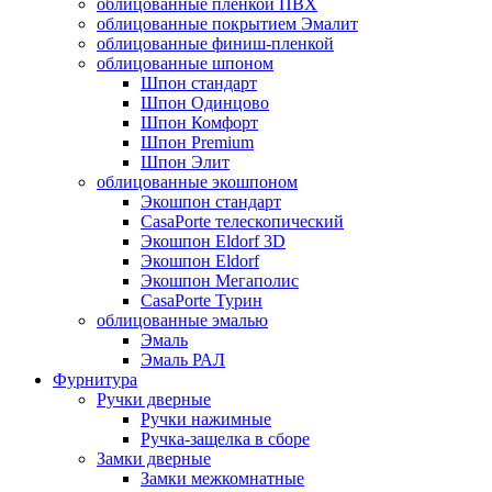
облицованные пленкой ПВХ
облицованные покрытием Эмалит
облицованные финиш-пленкой
облицованные шпоном
Шпон стандарт
Шпон Одинцово
Шпон Комфорт
Шпон Premium
Шпон Элит
облицованные экошпоном
Экошпон стандарт
CasaPorte телескопический
Экошпон Eldorf 3D
Экошпон Eldorf
Экошпон Мегаполис
CasaPorte Турин
облицованные эмалью
Эмаль
Эмаль РАЛ
Фурнитура
Ручки дверные
Ручки нажимные
Ручка-защелка в сборе
Замки дверные
Замки межкомнатные