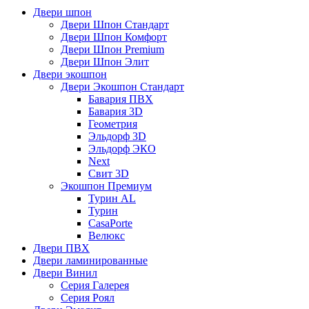
Двери шпон
Двери Шпон Стандарт
Двери Шпон Комфорт
Двери Шпон Premium
Двери Шпон Элит
Двери экошпон
Двери Экошпон Стандарт
Бавария ПВХ
Бавария 3D
Геометрия
Эльдорф 3D
Эльдорф ЭКО
Next
Свит 3D
Экошпон Премиум
Турин AL
Турин
CasaPorte
Велюкс
Двери ПВХ
Двери ламинированные
Двери Винил
Серия Галерея
Серия Роял