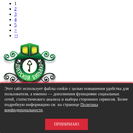
1
2
3
4
5
>
>|
Этот сайт использует файлы cookie с целью повышения удобства для
© 2016-2026 «Dverskoy bulvar»
пользователя, а именно — дополнения функциями социальных
© 2016-2026 «Дверской бульвар»
сетей, статистического анализа и выбора сторонних сервисов. Более
МЕНЮ
подробную информацию см. на странице
Политика
конфиденциальности
.
Главная
Каталог
Информация
ПРИНИМАЮ
Статьи