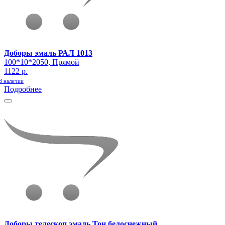
Доборы эмаль РАЛ 1013
100*10*2050, Прямой
1122 р.
В наличии
Подробнее
Доборы телескоп эмаль Тон белоснежный