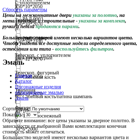
С уплотнителем
0
150*10*2050
0
Сбросить параметры
0
Цены на межкомнатные двери
указаны за полотно
, на
РАЛ 9003
Телескоп.
металлические и строительные -
указаны за комплект
,
150*10*2070
0
0
ручки и петли
продаются парами
.
0
Большинство товаров имеют несколько вариантов цвета.
Телескоп. прямой
РАЛ 9010
150*10*2100
Чтобы увидеть все доступные модели определенного цвета,
0
0
0
остекления или типа -
воспользуйтесь фильтром
.
Телескоп. с уплотнителем
Светло-серый
180*12*2070
Эмаль
0
0
0
Телескоп. фигурный
Главная
200*10*2050
Слоновая кость
0
Каталог
0
0
Погонажные изделия
Трапеция
облицованные эмалью
200*10*2070
0
Слоновая кость/патина шампань
Эмаль
0
0
Фигурный
Сортировка:
30*10*2070
0
Показать:
Тон белоснежный
0
Обратите внимание: все цены указаны за дверное полотно. В
0
зависимости от выбранной Вами комплектации конечная
30*6*2000
стоимость может отличаться.
0
Большинство моделей имеют несколько вариантов цвета и