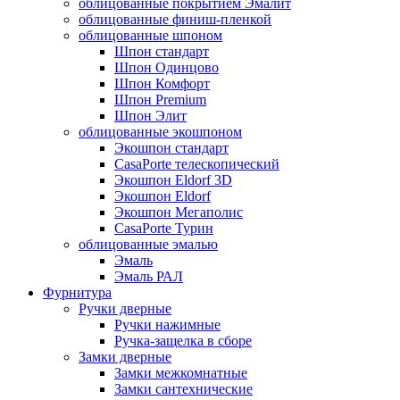
облицованные покрытием Эмалит
облицованные финиш-пленкой
облицованные шпоном
Шпон стандарт
Шпон Одинцово
Шпон Комфорт
Шпон Premium
Шпон Элит
облицованные экошпоном
Экошпон стандарт
CasaPorte телескопический
Экошпон Eldorf 3D
Экошпон Eldorf
Экошпон Мегаполис
CasaPorte Турин
облицованные эмалью
Эмаль
Эмаль РАЛ
Фурнитура
Ручки дверные
Ручки нажимные
Ручка-защелка в сборе
Замки дверные
Замки межкомнатные
Замки сантехнические