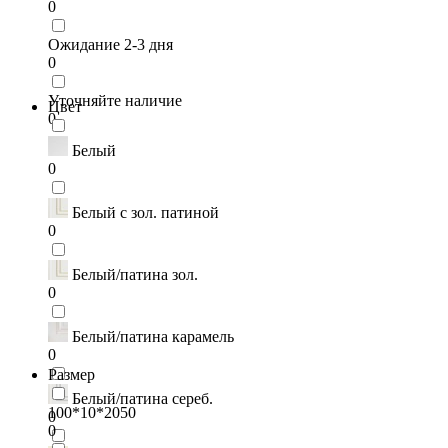
0
Ожидание 2-3 дня
0
Уточняйте наличие
Цвет
0
Белый
0
Белый с зол. патиной
0
Белый/патина зол.
0
Белый/патина карамель
0
Размер
Белый/патина сереб.
100*10*2050
0
0