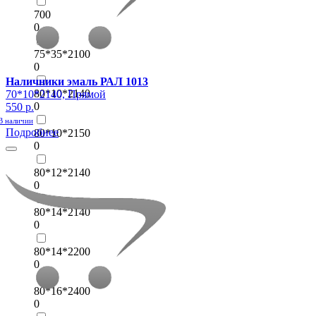
700
0
75*35*2100
0
Наличники эмаль РАЛ 1013
80*10*2140
70*10*2140, Прямой
0
550 р.
В наличии
Подробнее
80*10*2150
0
80*12*2140
0
80*14*2140
0
80*14*2200
0
80*16*2400
0