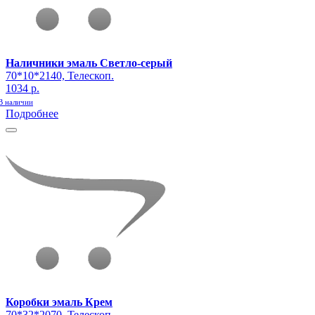
Наличники эмаль Светло-серый
70*10*2140, Телескоп.
1034 р.
В наличии
Подробнее
Коробки эмаль Крем
70*32*2070, Телескоп.