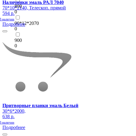
Наличники эмаль РАЛ 7040
800
70*10*2140, Телескоп. прямой
0
594 р.
В наличии
90*12*2070
Подробнее
0
900
0
Притворные планки эмаль Белый
30*6*2000,
638 р.
В наличии
Подробнее