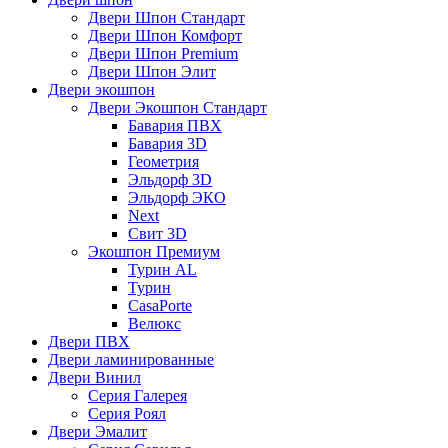
Двери Шпон Стандарт
Двери Шпон Комфорт
Двери Шпон Premium
Двери Шпон Элит
Двери экошпон
Двери Экошпон Стандарт
Бавария ПВХ
Бавария 3D
Геометрия
Эльдорф 3D
Эльдорф ЭКО
Next
Свит 3D
Экошпон Премиум
Турин AL
Турин
CasaPorte
Велюкс
Двери ПВХ
Двери ламинированные
Двери Винил
Серия Галерея
Серия Роял
Двери Эмалит