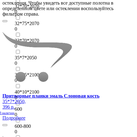
остекления. Чтобы увидеть все доступные полотна в
32*70*2070
определенном цвете или остеклении воспользуйтесь
0
фильтром справа.
32*75*2070
0
33*70*2070
0
35*7*2050
0
35*75*2100
0
40*10*2100
Притворные планки эмаль Слоновая кость
0
35*7*2050,
396 р.
600
В наличии
0
Подробнее
600-800
0