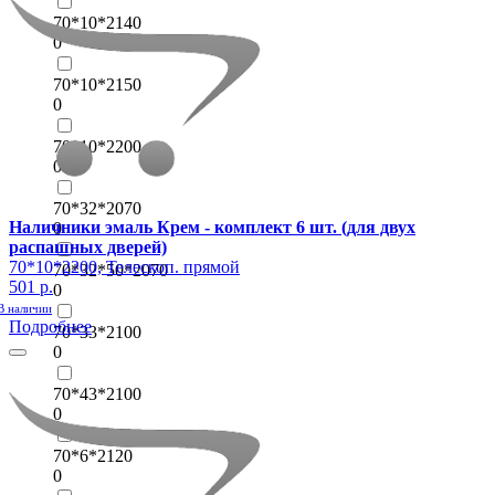
70*10*2140
0
70*10*2150
0
70*10*2200
0
70*32*2070
Наличники эмаль Крем - комплект 6 шт. (для двух
0
распашных дверей)
70*10*2200, Телескоп. прямой
70*32*50*2070
501 р.
0
В наличии
Подробнее
70*33*2100
0
70*43*2100
0
70*6*2120
0