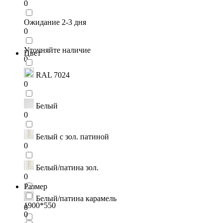
0
Ожидание 2-3 дня
0
Уточняйте наличие
Цвет
0
RAL 7024
0
Белый
0
Белый с зол. патиной
0
Белый/патина зол.
0
Размер
Белый/патина карамель
1900*550
0
0