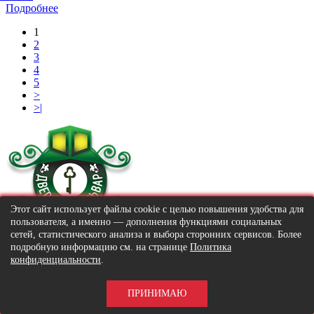
Подробнее
1
2
3
4
5
>
>|
Этот сайт использует файлы cookie с целью повышения удобства для
пользователя, а именно — дополнения функциями социальных
сетей, статистического анализа и выбора сторонних сервисов. Более
© 2016-2026 «Dverskoy bulvar»
подробную информацию см. на странице
Политика
© 2016-2026 «Дверской бульвар»
конфиденциальности
.
МЕНЮ
Главная
ПРИНИМАЮ
Каталог