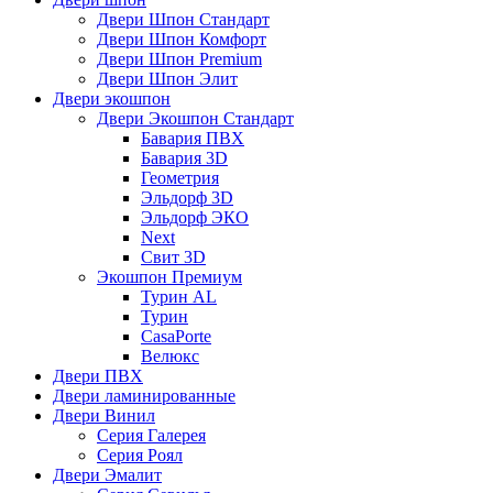
Двери Шпон Стандарт
Двери Шпон Комфорт
Двери Шпон Premium
Двери Шпон Элит
Двери экошпон
Двери Экошпон Стандарт
Бавария ПВХ
Бавария 3D
Геометрия
Эльдорф 3D
Эльдорф ЭКО
Next
Свит 3D
Экошпон Премиум
Турин AL
Турин
CasaPorte
Велюкс
Двери ПВХ
Двери ламинированные
Двери Винил
Серия Галерея
Серия Роял
Двери Эмалит