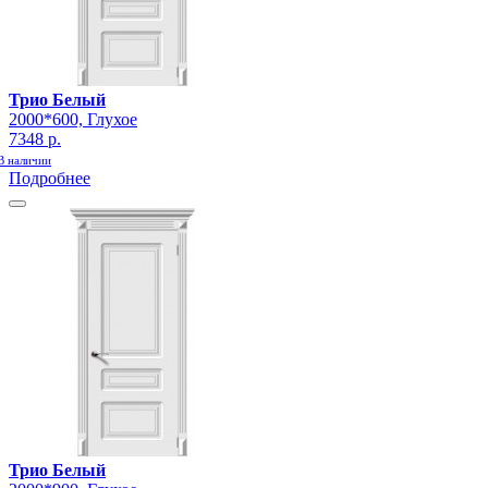
Трио Белый
2000*600, Глухое
7348 р.
В наличии
Подробнее
Трио Белый