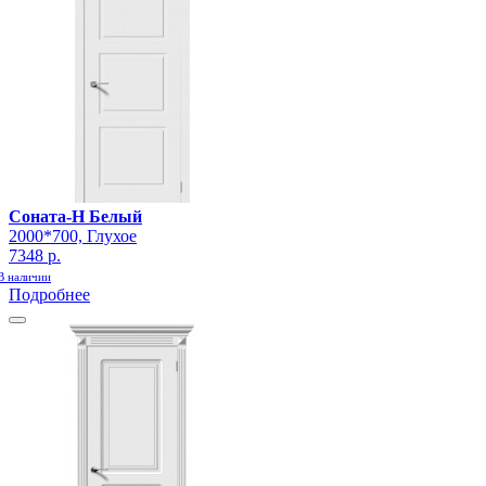
Соната-Н Белый
2000*700, Глухое
7348 р.
В наличии
Подробнее