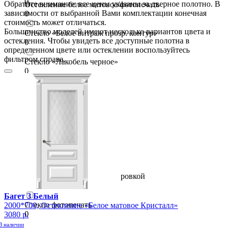
0
Обратите внимание: все цены указаны за дверное полотно. В
Остекление белое матовое/фотопечать
зависимости от выбранной Вами комплектации конечная
0
стоимость может отличаться.
Большинство моделей имеют несколько вариантов цвета и
Стекло «Белое витраж прозр. контур»
остекления. Чтобы увидеть все доступные полотна в
0
определенном цвете или остеклении воспользуйтесь
фильтром справа.
Стекло «Лакобель черное»
0
Стекло «Сатинат»
0
Стекло «Сатинат» белое
0
Стекло «Сатинато»
0
Стекло «Сатинато» с гравировкой
0
Багет 3 Белый
Стекло фотопечать
2000*700, Остекление «Белое матовое Кристалл»
0
3080 р.
В наличии