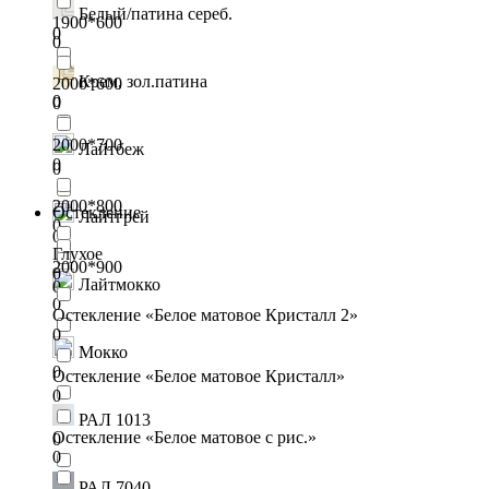
Белый/патина сереб.
1900*600
0
0
Крем, зол.патина
2000*600
0
0
2000*700
Лайтбеж
0
0
2000*800
Остекление
Лайтгрей
0
0
Глухое
2000*900
0
Лайтмокко
0
0
Остекление «Белое матовое Кристалл 2»
0
Мокко
0
Остекление «Белое матовое Кристалл»
0
РАЛ 1013
Остекление «Белое матовое с рис.»
0
0
РАЛ 7040