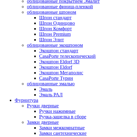
облицованные покрытием Эмалит
облицованные финиш-пленкой
облицованные шпоном
Шпон стандарт
Шпон Одинцово
Шпон Комфорт
Шпон Premium
Шпон Элит
облицованные экошпоном
Экошпон стандарт
CasaPorte телескопический
Экошпон Eldorf 3D
Экошпон Eldorf
Экошпон Мегаполис
CasaPorte Турин
облицованные эмалью
Эмаль
Эмаль РАЛ
Фурнитура
Ручки дверные
Ручки нажимные
Ручка-защелка в сборе
Замки дверные
Замки межкомнатные
Замки сантехнические