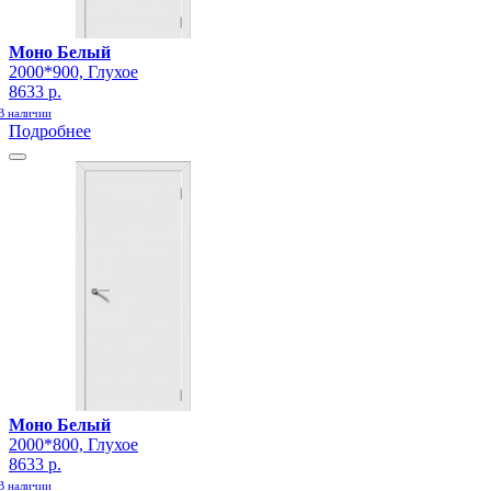
Моно Белый
2000*900, Глухое
8633 р.
В наличии
Подробнее
Моно Белый
2000*800, Глухое
8633 р.
В наличии