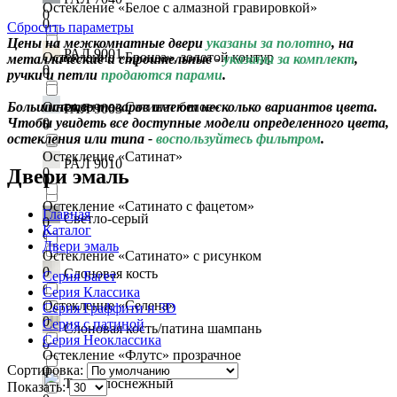
Остекление «Белое с алмазной гравировкой»
0
0
Сбросить параметры
Цены на межкомнатные двери
указаны за полотно
, на
РАЛ 9001
Остекление «Бронза», золотой контур
металлические и строительные -
указаны за комплект
,
0
0
ручки и петли
продаются парами
.
Большинство товаров имеют несколько вариантов цвета.
Остекление «Сатинат белое»
РАЛ 9003
Чтобы увидеть все доступные модели определенного цвета,
0
0
остекления или типа -
воспользуйтесь фильтром
.
Остекление «Сатинат»
РАЛ 9010
Двери эмаль
0
0
Остекление «Сатинато с фацетом»
Главная
Светло-серый
0
Каталог
0
Двери эмаль
Остекление «Сатинато» c рисунком
0
Слоновая кость
Серия Багет
0
Серия Классика
Остекление «Селена»
Серия Граффити и 3D
0
Серия с патиной
Слоновая кость/патина шампань
Серия Неоклассика
0
Остекление «Флутс» прозрачное
Сортировка:
0
Тон белоснежный
Показать: