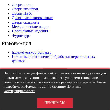
Двери шпон
Двери экошпон
Двери ПВХ
Двери ламинированные
Двери складные
Металлические двери
Погонажные изделия
Фурнитура
ИНФОРМАЦИЯ
https://dverskoy-bulvar.ru
Политика в отношении обработки персональных
данных
Этот сайт использует файлы cookie с целью повышения удобства для
пользователя, а именно — дополнения функциями социальных
Дизайн, поддержка сайта
сетей, статистического анализа и выбора сторонних сервисов. Более
КАК СДЕЛАТЬ ЗАКАЗ
подробную информацию см. на странице
Политика
конфиденциальности
.
Наши менеджеры работают с понедельника по пятницу,
с 10 до 18 часов.
ПРИНИМАЮ
Заказы по телефону также принимаются с понедельника