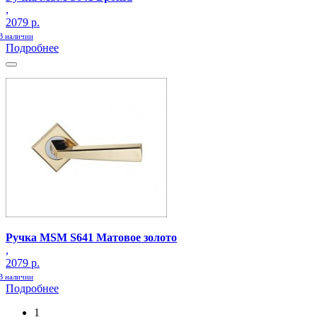
,
2079 р.
В наличии
Подробнее
Ручка MSM S641 Матовое золото
,
2079 р.
В наличии
Подробнее
1