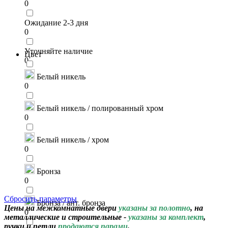
0
Ожидание 2-3 дня
0
Уточняйте наличие
Цвет
0
Белый никель
0
Белый никель / полированный хром
0
Белый никель / хром
0
Бронза
0
Сбросить параметры
Бронза / ант. бронза
Цены на межкомнатные двери
указаны за полотно
, на
0
металлические и строительные -
указаны за комплект
,
ручки и петли
продаются парами
.