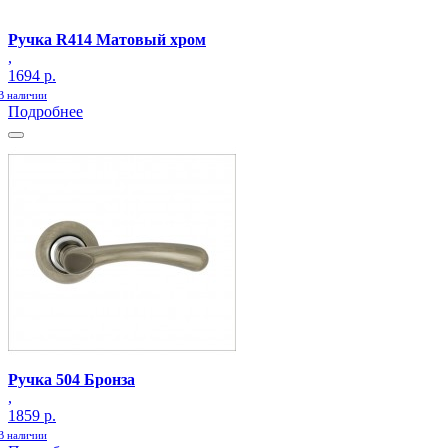
Ручка R414 Матовый хром
,
1694 р.
В наличии
Подробнее
Ручка 504 Бронза
,
1859 р.
В наличии