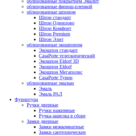
облицованные покрытием Эмалит
облицованные финиш-пленкой
облицованные шпоном
Шпон стандарт
Шпон Одинцово
Шпон Комфорт
Шпон Premium
Шпон Элит
облицованные экошпоном
Экошпон стандарт
CasaPorte телескопический
Экошпон Eldorf 3D
Экошпон Eldorf
Экошпон Мегаполис
CasaPorte Турин
облицованные эмалью
Эмаль
Эмаль РАЛ
Фурнитура
Ручки дверные
Ручки нажимные
Ручка-защелка в сборе
Замки дверные
Замки межкомнатные
Замки сантехнические