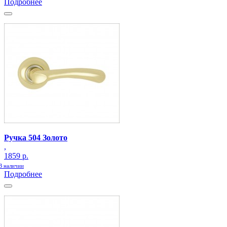
Подробнее
Ручка 504 Золото
,
1859 р.
В наличии
Подробнее