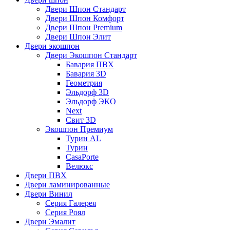
Двери Шпон Стандарт
Двери Шпон Комфорт
Двери Шпон Premium
Двери Шпон Элит
Двери экошпон
Двери Экошпон Стандарт
Бавария ПВХ
Бавария 3D
Геометрия
Эльдорф 3D
Эльдорф ЭКО
Next
Свит 3D
Экошпон Премиум
Турин AL
Турин
CasaPorte
Велюкс
Двери ПВХ
Двери ламинированные
Двери Винил
Серия Галерея
Серия Роял
Двери Эмалит