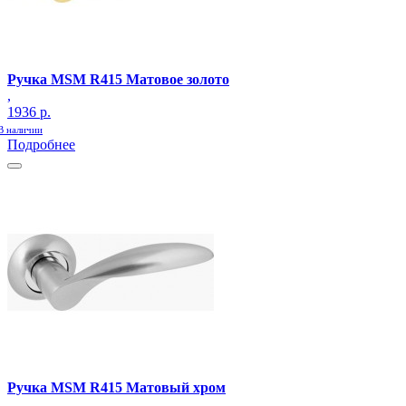
Ручка MSM R415 Матовое золото
,
1936 р.
В наличии
Подробнее
Ручка MSM R415 Матовый хром
,