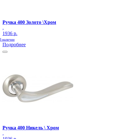
Ручка 400 Золото \Хром
,
1936 р.
В наличии
Подробнее
Ручка 400 Никель \ Хром
,
1936 р.