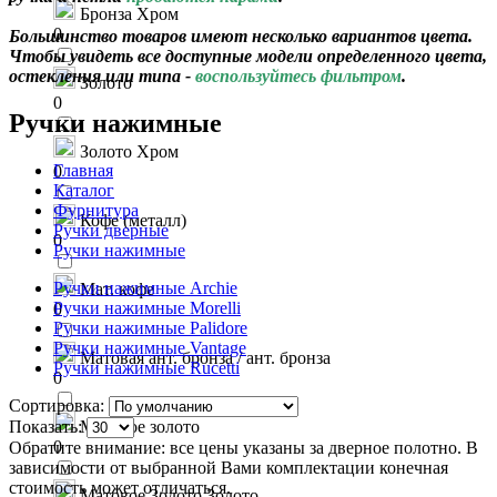
Бронза Хром
0
Большинство товаров имеют несколько вариантов цвета.
Чтобы увидеть все доступные модели определенного цвета,
остекления или типа -
воспользуйтесь фильтром
.
Золото
0
Ручки нажимные
Золото Хром
Главная
0
Каталог
Фурнитура
Кофе (металл)
Ручки дверные
0
Ручки нажимные
Ручки нажимные Archie
Мат. кофе
Ручки нажимные Morelli
0
Ручки нажимные Palidore
Ручки нажимные Vantage
Матовая ант. бронза / ант. бронза
Ручки нажимные Rucetti
0
Сортировка:
Показать:
Матовое золото
0
Обратите внимание: все цены указаны за дверное полотно. В
зависимости от выбранной Вами комплектации конечная
стоимость может отличаться.
Матовое Золото Золото