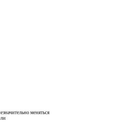
незначительно меняться
ели