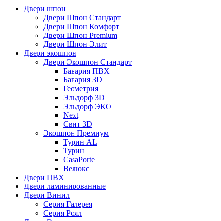
Двери шпон
Двери Шпон Стандарт
Двери Шпон Комфорт
Двери Шпон Premium
Двери Шпон Элит
Двери экошпон
Двери Экошпон Стандарт
Бавария ПВХ
Бавария 3D
Геометрия
Эльдорф 3D
Эльдорф ЭКО
Next
Свит 3D
Экошпон Премиум
Турин AL
Турин
CasaPorte
Велюкс
Двери ПВХ
Двери ламинированные
Двери Винил
Серия Галерея
Серия Роял