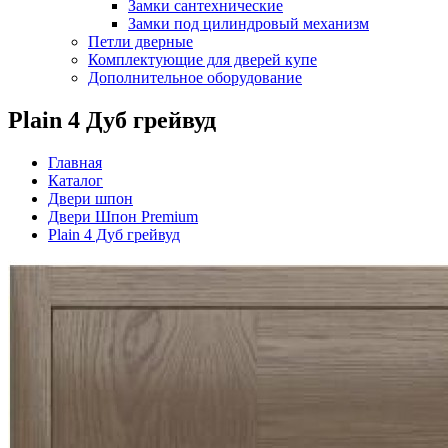
Замки сантехнические
Замки под цилиндровый механизм
Петли дверные
Комплектующие для дверей купе
Дополнительное оборудование
Plain 4 Дуб грейвуд
Главная
Каталог
Двери шпон
Двери Шпон Premium
Plain 4 Дуб грейвуд