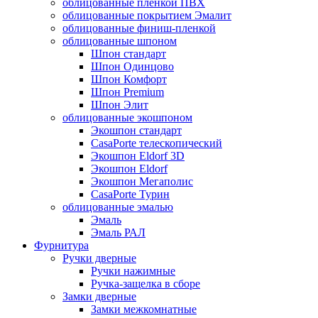
облицованные пленкой ПВХ
облицованные покрытием Эмалит
облицованные финиш-пленкой
облицованные шпоном
Шпон стандарт
Шпон Одинцово
Шпон Комфорт
Шпон Premium
Шпон Элит
облицованные экошпоном
Экошпон стандарт
CasaPorte телескопический
Экошпон Eldorf 3D
Экошпон Eldorf
Экошпон Мегаполис
CasaPorte Турин
облицованные эмалью
Эмаль
Эмаль РАЛ
Фурнитура
Ручки дверные
Ручки нажимные
Ручка-защелка в сборе
Замки дверные
Замки межкомнатные