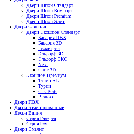
Двери Шпон Стандарт
Двери Шпон Комфорт
Двери Шпон Premium
Двери Шпон Элит
Двери экошпон
Двери Экошпон Стандарт
Бавария ПВХ
Бавария 3D
Геометрия
Эльдорф 3D
Эльдорф ЭКО
Next
Свит 3D
Экошпон Премиум
Турин AL
Турин
CasaPorte
Велюкс
Двери ПВХ
Двери ламинированные
Двери Винил
Серия Галерея
Серия Роял
Двери Эмалит