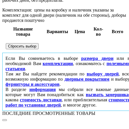
рабочих дней, без предоплаты.
Комплектация:
цены на коробку и наличник указаны за
комплект для одной двери (наличник на обе стороны), доборы
продаются поштучно
Название
Кол-
Варианты
Цена
Всего
товара
во
Если Вы сомневаетесь в выборе
размера двери
или 
необходимой Вам
комплектации
, ознакомьтесь с
полезным
статьями
.
Там же Вы найдете рекомендации по
выбору дверей
, вс
возможную информацию по
дверным покрытиям
и выбор
фурнитуры и аксессуаров
.
В разделе
информация
мы собрали все важные данные
которые могут Вам понадобиться: как
вызвать замерщика
какова
стоимость доставки
, или приблизительная
стоимост
работ по установке дверей
, и многое другое.
ПОСЛЕДНИЕ ПРОСМОТРЕННЫЕ ТОВАРЫ