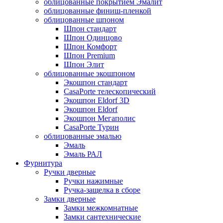
облицованные покрытием Эмалит
облицованные финиш-пленкой
облицованные шпоном
Шпон стандарт
Шпон Одинцово
Шпон Комфорт
Шпон Premium
Шпон Элит
облицованные экошпоном
Экошпон стандарт
CasaPorte телескопический
Экошпон Eldorf 3D
Экошпон Eldorf
Экошпон Мегаполис
CasaPorte Турин
облицованные эмалью
Эмаль
Эмаль РАЛ
Фурнитура
Ручки дверные
Ручки нажимные
Ручка-защелка в сборе
Замки дверные
Замки межкомнатные
Замки сантехнические