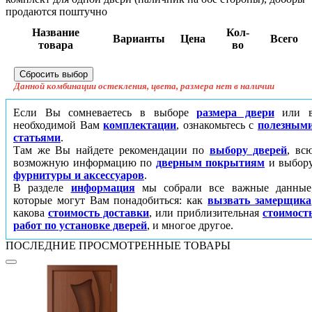
продаются поштучно
Название
Кол-
Варианты
Цена
Всего
товара
во
Данной комбинации остекления, цвета, размера нет в наличии
Если Вы сомневаетесь в выборе
размера двери
или 
необходимой Вам
комплектации
, ознакомьтесь с
полезным
статьями
.
Там же Вы найдете рекомендации по
выбору дверей
, вс
возможную информацию по
дверным покрытиям
и выбор
фурнитуры и аксессуаров
.
В разделе
информация
мы собрали все важные данные
которые могут Вам понадобиться: как
вызвать замерщика
какова
стоимость доставки
, или приблизительная
стоимост
работ по установке дверей
, и многое другое.
ПОСЛЕДНИЕ ПРОСМОТРЕННЫЕ ТОВАРЫ