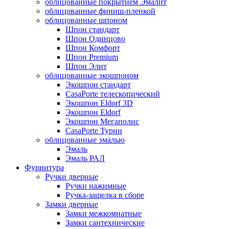
облицованные покрытием Эмалит
облицованные финиш-пленкой
облицованные шпоном
Шпон стандарт
Шпон Одинцово
Шпон Комфорт
Шпон Premium
Шпон Элит
облицованные экошпоном
Экошпон стандарт
CasaPorte телескопический
Экошпон Eldorf 3D
Экошпон Eldorf
Экошпон Мегаполис
CasaPorte Турин
облицованные эмалью
Эмаль
Эмаль РАЛ
Фурнитура
Ручки дверные
Ручки нажимные
Ручка-защелка в сборе
Замки дверные
Замки межкомнатные
Замки сантехнические