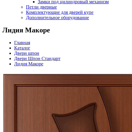
Замки под цилиндровый механизм
Петли дверные
Комплектующие для дверей купе
Дополнительное оборудование
Лидия Макоре
Главная
Каталог
Двери шпон
Двери Шпон Стандарт
Лидия Макоре