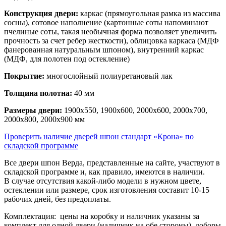
Конструкция двери:
каркас (прямоугольная рамка из массива
сосны), сотовое наполнение (картонные соты напоминают
пчелиные соты, такая необычная форма позволяет увеличить
прочность за счет ребер жесткости), облицовка каркаса (МДФ
фанерованная натуральным шпоном), внутренний каркас
(МДФ, для полотен под остекление)
Покрытие:
многослойный полиуретановый лак
Толщина полотна:
40 мм
Размеры двери:
1900x550, 1900x600, 2000x600, 2000x700,
2000x800, 2000x900 мм
Проверить наличие дверей шпон стандарт «Крона» по
складской программе
Все двери шпон Верда, представленные на сайте, участвуют в
складской программе и, как правило, имеются в наличии.
В случае отсутствия какой-либо модели в нужном цвете,
остеклении или размере, срок изготовления составит 10-15
рабочих дней, без предоплаты.
Комплектация:
цены на коробку и наличник указаны за
комплект для одной двери (наличник на обе стороны), доборы