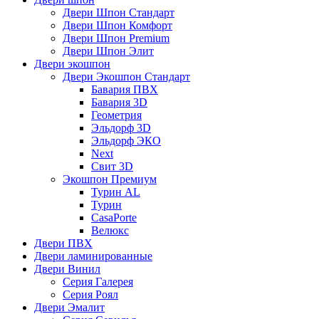
Двери Шпон Стандарт
Двери Шпон Комфорт
Двери Шпон Premium
Двери Шпон Элит
Двери экошпон
Двери Экошпон Стандарт
Бавария ПВХ
Бавария 3D
Геометрия
Эльдорф 3D
Эльдорф ЭКО
Next
Свит 3D
Экошпон Премиум
Турин AL
Турин
CasaPorte
Велюкс
Двери ПВХ
Двери ламинированные
Двери Винил
Серия Галерея
Серия Роял
Двери Эмалит