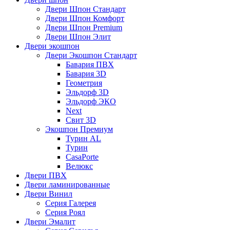
Двери Шпон Стандарт
Двери Шпон Комфорт
Двери Шпон Premium
Двери Шпон Элит
Двери экошпон
Двери Экошпон Стандарт
Бавария ПВХ
Бавария 3D
Геометрия
Эльдорф 3D
Эльдорф ЭКО
Next
Свит 3D
Экошпон Премиум
Турин AL
Турин
CasaPorte
Велюкс
Двери ПВХ
Двери ламинированные
Двери Винил
Серия Галерея
Серия Роял
Двери Эмалит