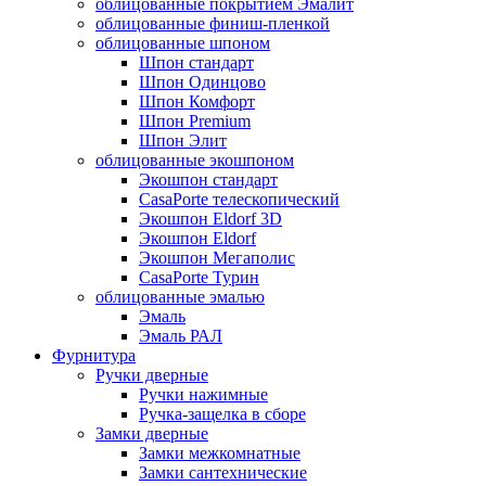
облицованные покрытием Эмалит
облицованные финиш-пленкой
облицованные шпоном
Шпон стандарт
Шпон Одинцово
Шпон Комфорт
Шпон Premium
Шпон Элит
облицованные экошпоном
Экошпон стандарт
CasaPorte телескопический
Экошпон Eldorf 3D
Экошпон Eldorf
Экошпон Мегаполис
CasaPorte Турин
облицованные эмалью
Эмаль
Эмаль РАЛ
Фурнитура
Ручки дверные
Ручки нажимные
Ручка-защелка в сборе
Замки дверные
Замки межкомнатные
Замки сантехнические