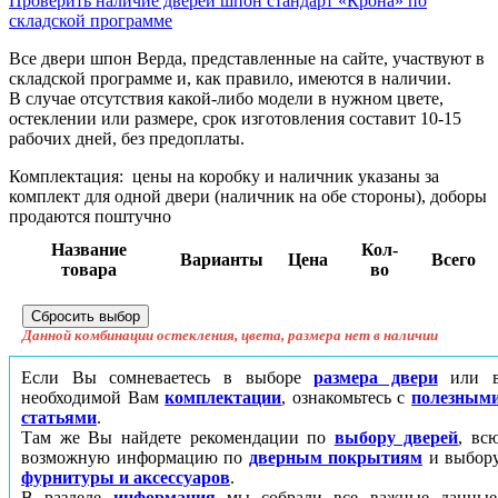
Проверить наличие дверей шпон стандарт «Крона» по
складской программе
Все двери шпон Верда, представленные на сайте, участвуют в
складской программе и, как правило, имеются в наличии.
В случае отсутствия какой-либо модели в нужном цвете,
остеклении или размере, срок изготовления составит 10-15
рабочих дней, без предоплаты.
Комплектация:
цены на коробку и наличник указаны за
комплект для одной двери (наличник на обе стороны), доборы
продаются поштучно
Название
Кол-
Варианты
Цена
Всего
товара
во
Данной комбинации остекления, цвета, размера нет в наличии
Если Вы сомневаетесь в выборе
размера двери
или 
необходимой Вам
комплектации
, ознакомьтесь с
полезным
статьями
.
Там же Вы найдете рекомендации по
выбору дверей
, вс
возможную информацию по
дверным покрытиям
и выбор
фурнитуры и аксессуаров
.
В разделе
информация
мы собрали все важные данные