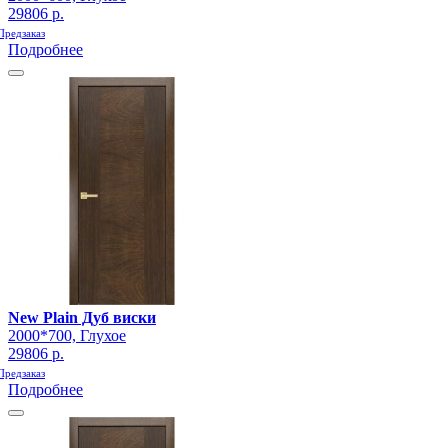
29806 р.
Предзаказ
Подробнее
New Plain Дуб виски
2000*700, Глухое
29806 р.
Предзаказ
Подробнее