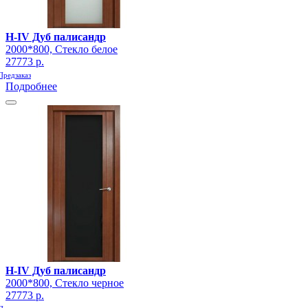
H-IV Дуб палисандр
2000*800, Стекло белое
27773 р.
Предзаказ
Подробнее
H-IV Дуб палисандр
2000*800, Стекло черное
27773 р.