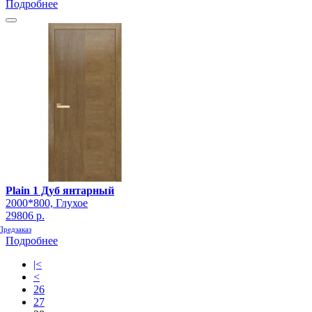
Подробнее
Plain 1 Дуб янтарный
2000*800, Глухое
29806 р.
Предзаказ
Подробнее
|<
<
26
27