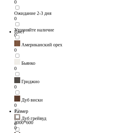
0
Ожидание 2-3 дня
0
Уточняйте наличие
Цвет
0
Американский орех
0
Бьянко
0
Гриджио
0
Дуб виски
0
Размер
Дуб грейвуд
2000*600
0
0