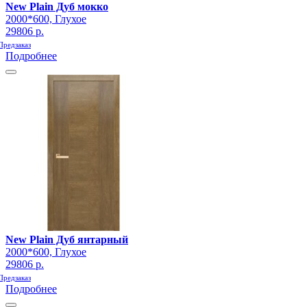
New Plain Дуб мокко
2000*600, Глухое
29806 р.
Предзаказ
Подробнее
New Plain Дуб янтарный
2000*600, Глухое
29806 р.
Предзаказ
Подробнее