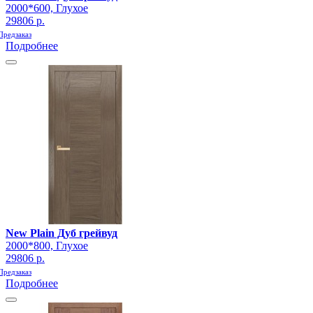
2000*600, Глухое
29806 р.
Предзаказ
Подробнее
New Plain Дуб грейвуд
2000*800, Глухое
29806 р.
Предзаказ
Подробнее