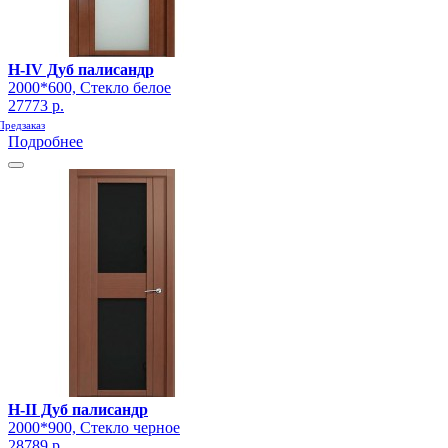
H-IV Дуб палисандр
2000*600, Стекло белое
27773 р.
Предзаказ
Подробнее
H-II Дуб палисандр
2000*900, Стекло черное
28789 р.