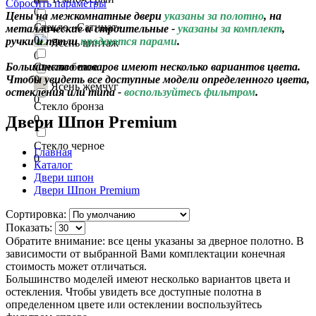
0
Сбросить параметры
0
Цены на межкомнатные двери
указаны за полотно
, на
Стекло «Сатинат»
металлические и строительные -
указаны за комплект
,
0
ручки и петли
продаются парами
.
Ясень винтаж
0
Большинство товаров имеют несколько вариантов цвета.
Стекло белое
Чтобы увидеть все доступные модели определенного цвета,
0
Ясень жемчуг
остекления или типа -
воспользуйтесь фильтром
.
0
Стекло бронза
Двери Шпон Premium
0
Стекло черное
Главная
0
Каталог
Двери шпон
Двери Шпон Premium
Сортировка:
Показать:
Обратите внимание: все цены указаны за дверное полотно. В
зависимости от выбранной Вами комплектации конечная
стоимость может отличаться.
Большинство моделей имеют несколько вариантов цвета и
остекления. Чтобы увидеть все доступные полотна в
определенном цвете или остеклении воспользуйтесь