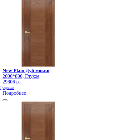
New Plain Дуб мокко
2000*800, Глухое
29806 р.
Предзаказ
Подробнее