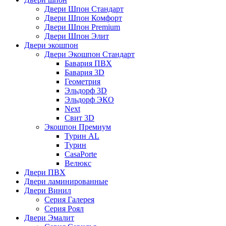
Двери Шпон Стандарт
Двери Шпон Комфорт
Двери Шпон Premium
Двери Шпон Элит
Двери экошпон
Двери Экошпон Стандарт
Бавария ПВХ
Бавария 3D
Геометрия
Эльдорф 3D
Эльдорф ЭКО
Next
Свит 3D
Экошпон Премиум
Турин AL
Турин
CasaPorte
Велюкс
Двери ПВХ
Двери ламинированные
Двери Винил
Серия Галерея
Серия Роял
Двери Эмалит