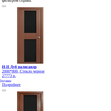
фильтром справа.
H-II Дуб палисандр
2000*800, Стекло черное
27773 р.
Предзаказ
Подробнее