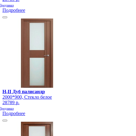
Предзаказ
Подробнее
H-II Дуб палисандр
2000*900, Стекло белое
28789 р.
Предзаказ
Подробнее