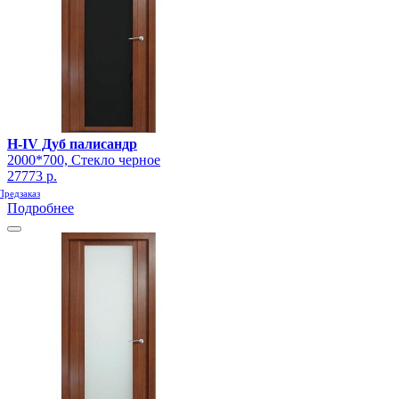
H-IV Дуб палисандр
2000*700, Стекло черное
27773 р.
Предзаказ
Подробнее