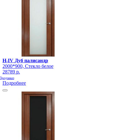
H-IV Дуб палисандр
2000*900, Стекло белое
28789 р.
Предзаказ
Подробнее