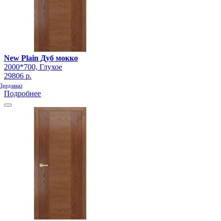
New Plain Дуб мокко
2000*700, Глухое
29806 р.
Предзаказ
Подробнее