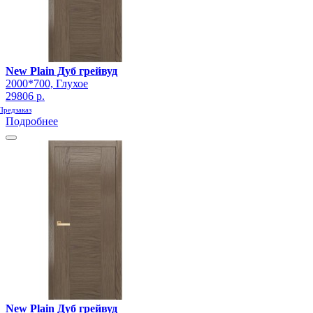
New Plain Дуб грейвуд
2000*700, Глухое
29806 р.
Предзаказ
Подробнее
New Plain Дуб грейвуд