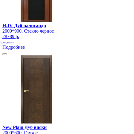
H-IV Дуб палисандр
2000*900, Стекло черное
28789 р.
Предзаказ
Подробнее
New Plain Дуб виски
2000*600, Глухое