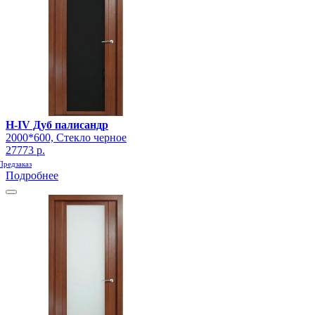
H-IV Дуб палисандр
2000*600, Стекло черное
27773 р.
Предзаказ
Подробнее