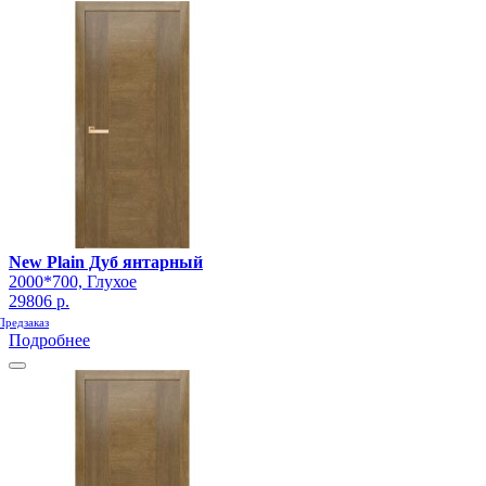
New Plain Дуб янтарный
2000*700, Глухое
29806 р.
Предзаказ
Подробнее