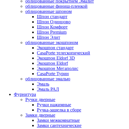
облицованные покрытием Эмалит
облицованные финиш-пленкой
облицованные шпоном
Шпон стандарт
Шпон Одинцово
Шпон Комфорт
Шпон Premium
Шпон Элит
облицованные экошпоном
Экошпон стандарт
CasaPorte телескопический
Экошпон Eldorf 3D
Экошпон Eldorf
Экошпон Мегаполис
CasaPorte Турин
облицованные эмалью
Эмаль
Эмаль РАЛ
Фурнитура
Ручки дверные
Ручки нажимные
Ручка-защелка в сборе
Замки дверные
Замки межкомнатные
Замки сантехнические