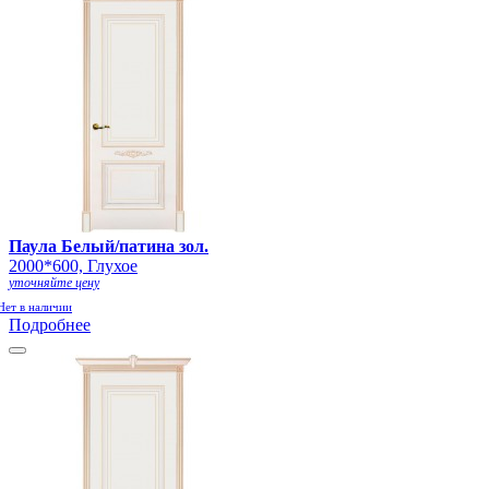
Паула Белый/патина зол.
2000*600, Глухое
уточняйте цену
Нет в наличии
Подробнее