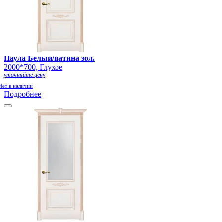
Паула Белый/патина зол.
2000*700, Глухое
уточняйте цену
Нет в наличии
Подробнее