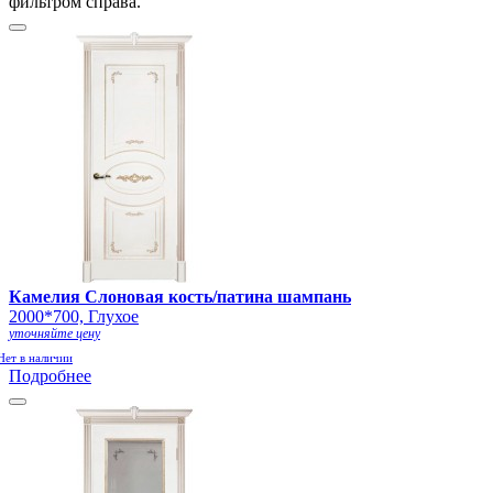
фильтром справа.
Камелия Слоновая кость/патина шампань
2000*700, Глухое
уточняйте цену
Нет в наличии
Подробнее