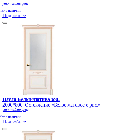
уточняйте цену
Нет в наличии
Подробнее
Паула Белый/патина зол.
2000*800, Остекление «Белое матовое с рис.»
уточняйте цену
Нет в наличии
Подробнее