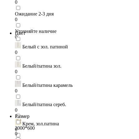
0
Ожидание 2-3 дня
0
Уточняйте наличие
Цвет
0
Белый с зол. патиной
0
Белый/патина зол.
0
Белый/патина карамель
0
Белый/патина сереб.
0
Размер
Крем, зол.патина
2000*600
0
0