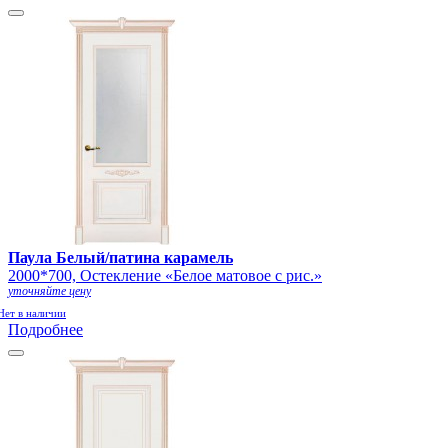
Паула Белый/патина карамель
2000*700, Остекление «Белое матовое с рис.»
уточняйте цену
Нет в наличии
Подробнее