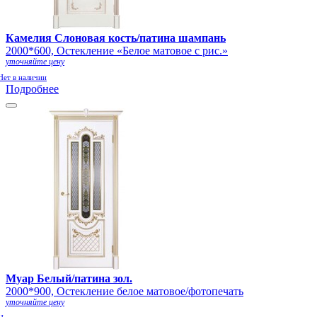
Камелия Слоновая кость/патина шампань
2000*600, Остекление «Белое матовое с рис.»
уточняйте цену
Нет в наличии
Подробнее
Муар Белый/патина зол.
2000*900, Остекление белое матовое/фотопечать
уточняйте цену