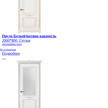
Паула Белый/патина карамель
2000*800, Глухое
уточняйте цену
Нет в наличии
Подробнее