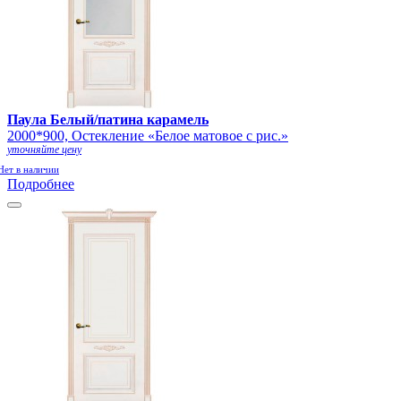
Паула Белый/патина карамель
2000*900, Остекление «Белое матовое с рис.»
уточняйте цену
Нет в наличии
Подробнее