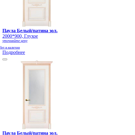
Паула Белый/патина зол.
2000*900, Глухое
уточняйте цену
Нет в наличии
Подробнее
Паула Белый/патина зол.