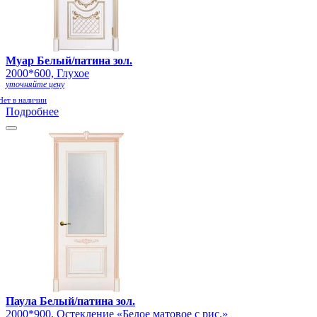
Муар Белый/патина зол.
2000*600, Глухое
уточняйте цену
Нет в наличии
Подробнее
Паула Белый/патина зол.
2000*900, Остекление «Белое матовое с рис.»