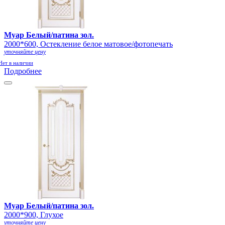
Муар Белый/патина зол.
2000*600, Остекление белое матовое/фотопечать
уточняйте цену
Нет в наличии
Подробнее
Муар Белый/патина зол.
2000*900, Глухое
уточняйте цену