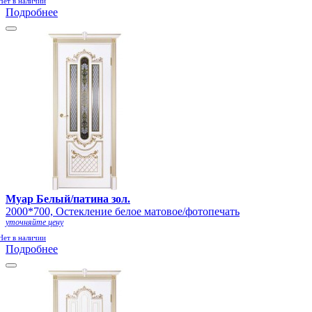
Нет в наличии
Подробнее
Муар Белый/патина зол.
2000*700, Остекление белое матовое/фотопечать
уточняйте цену
Нет в наличии
Подробнее