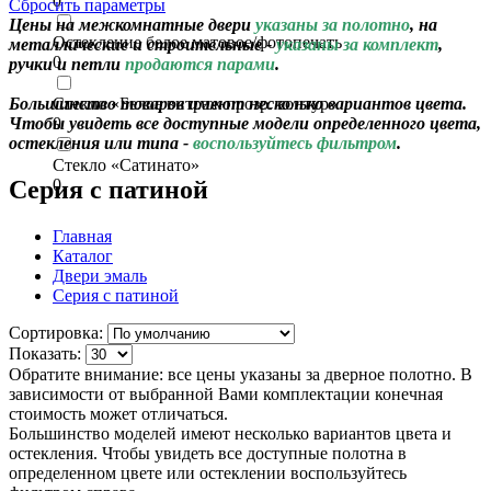
0
Сбросить параметры
Цены на межкомнатные двери
указаны за полотно
, на
Остекление белое матовое/фотопечать
металлические и строительные -
указаны за комплект
,
0
ручки и петли
продаются парами
.
Большинство товаров имеют несколько вариантов цвета.
Стекло «Белое витраж прозр. контур»
Чтобы увидеть все доступные модели определенного цвета,
0
остекления или типа -
воспользуйтесь фильтром
.
Стекло «Сатинато»
Серия с патиной
0
Главная
Каталог
Двери эмаль
Серия с патиной
Сортировка:
Показать:
Обратите внимание: все цены указаны за дверное полотно. В
зависимости от выбранной Вами комплектации конечная
стоимость может отличаться.
Большинство моделей имеют несколько вариантов цвета и
остекления. Чтобы увидеть все доступные полотна в
определенном цвете или остеклении воспользуйтесь