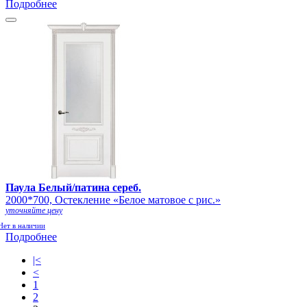
Подробнее
Паула Белый/патина сереб.
2000*700, Остекление «Белое матовое с рис.»
уточняйте цену
Нет в наличии
Подробнее
|<
<
1
2