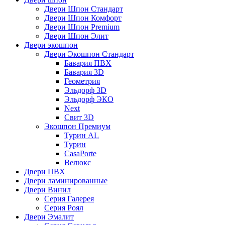
Двери Шпон Стандарт
Двери Шпон Комфорт
Двери Шпон Premium
Двери Шпон Элит
Двери экошпон
Двери Экошпон Стандарт
Бавария ПВХ
Бавария 3D
Геометрия
Эльдорф 3D
Эльдорф ЭКО
Next
Свит 3D
Экошпон Премиум
Турин AL
Турин
CasaPorte
Велюкс
Двери ПВХ
Двери ламинированные
Двери Винил
Серия Галерея
Серия Роял
Двери Эмалит