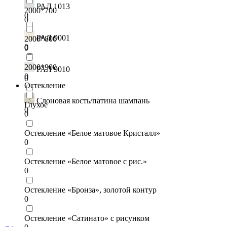
РАЛ 1013
2000*700
0
0
РАЛ 9001
2000*800
0
0
2000*900
РАЛ 9010
0
0
Остекление
Слоновая кость/патина шампань
Глухое
0
0
Остекление «Белое матовое Кристалл»
0
Остекление «Белое матовое с рис.»
0
Остекление «Бронза», золотой контур
0
Остекление «Сатинато» c рисунком