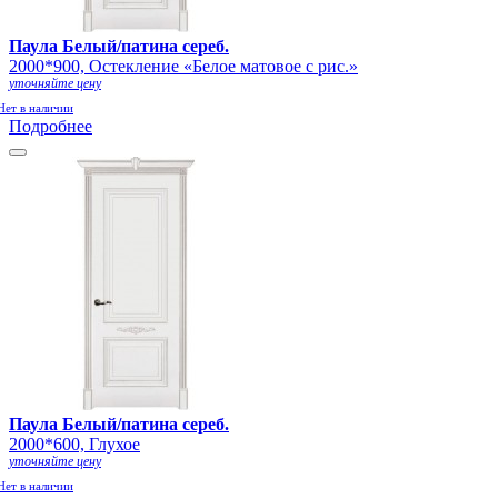
Паула Белый/патина сереб.
2000*900, Остекление «Белое матовое с рис.»
уточняйте цену
Нет в наличии
Подробнее
Паула Белый/патина сереб.
2000*600, Глухое
уточняйте цену
Нет в наличии