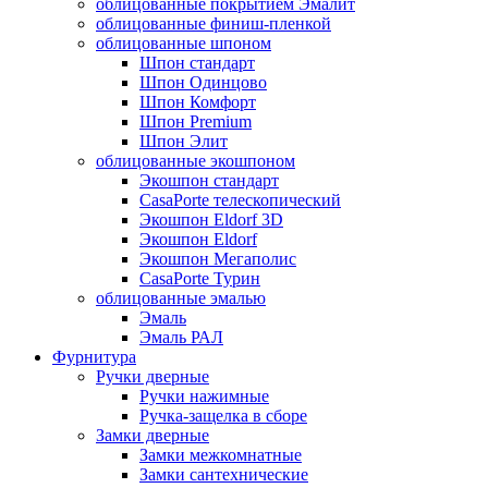
облицованные покрытием Эмалит
облицованные финиш-пленкой
облицованные шпоном
Шпон стандарт
Шпон Одинцово
Шпон Комфорт
Шпон Premium
Шпон Элит
облицованные экошпоном
Экошпон стандарт
CasaPorte телескопический
Экошпон Eldorf 3D
Экошпон Eldorf
Экошпон Мегаполис
CasaPorte Турин
облицованные эмалью
Эмаль
Эмаль РАЛ
Фурнитура
Ручки дверные
Ручки нажимные
Ручка-защелка в сборе
Замки дверные
Замки межкомнатные
Замки сантехнические