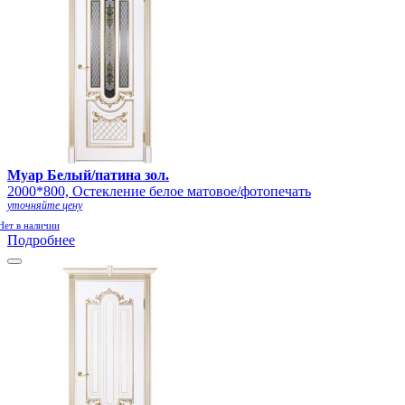
Муар Белый/патина зол.
2000*800, Остекление белое матовое/фотопечать
уточняйте цену
Нет в наличии
Подробнее