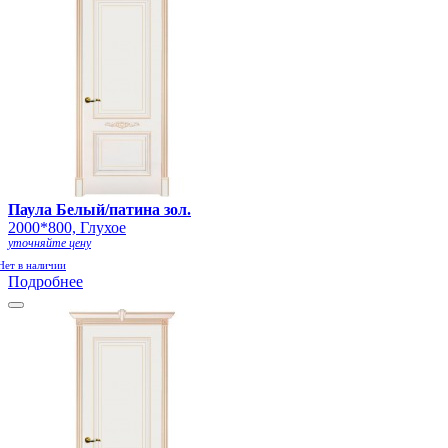
Паула Белый/патина зол.
2000*800, Глухое
уточняйте цену
Нет в наличии
Подробнее