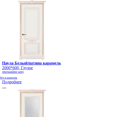
Паула Белый/патина карамель
2000*600, Глухое
уточняйте цену
Нет в наличии
Подробнее