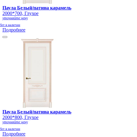
Паула Белый/патина карамель
2000*700, Глухое
уточняйте цену
Нет в наличии
Подробнее
Паула Белый/патина карамель
2000*800, Глухое
уточняйте цену
Нет в наличии
Подробнее